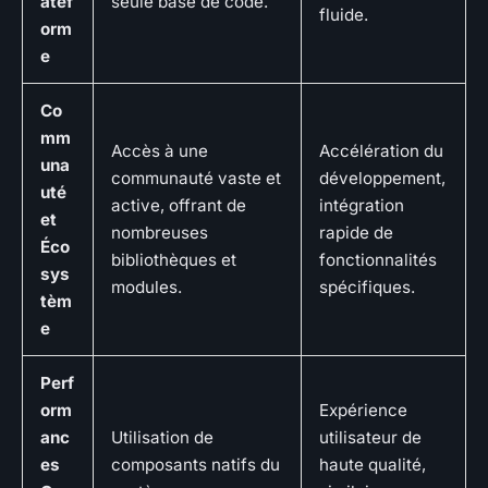
atef
seule base de code.
fluide.
orm
e
Co
mm
Accès à une
Accélération du
una
communauté vaste et
développement,
uté
active, offrant de
intégration
et
nombreuses
rapide de
Éco
bibliothèques et
fonctionnalités
sys
modules.
spécifiques.
tèm
e
Perf
orm
Expérience
anc
Utilisation de
utilisateur de
es
composants natifs du
haute qualité,