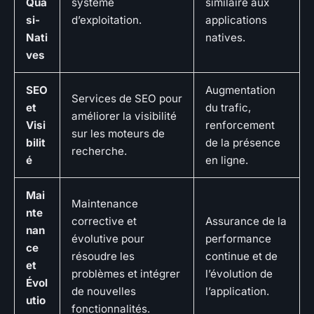
Qua
système
similaire aux
si-
d’exploitation.
applications
Nati
natives.
ves
SEO
Augmentation
Services de SEO pour
et
du trafic,
améliorer la visibilité
Visi
renforcement
sur les moteurs de
bilit
de la présence
recherche.
é
en ligne.
Mai
Maintenance
nte
corrective et
Assurance de la
nan
évolutive pour
performance
ce
résoudre les
continue et de
et
problèmes et intégrer
l’évolution de
Évol
de nouvelles
l’application.
utio
fonctionnalités.